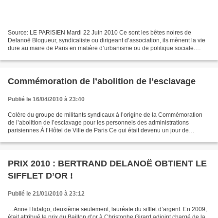
Source: LE PARISIEN Mardi 22 Juin 2010 Ce sont les bêtes noires de
Delanoë Blogueur, syndicaliste ou dirigeant d’association, ils mènent la vie
dure au maire de Paris en matière d’urbanisme ou de politique sociale.
Enquête sur des opposants très actifs....
Commémoration de l’abolition de l’esclavage
Publié le 16/04/2010 à 23:40
Colère du groupe de militants syndicaux à l’origine de la Commémoration
de l’abolition de l’esclavage pour les personnels des administrations
parisiennes À l’Hôtel de Ville de Paris Ce qui était devenu un jour de
mémoire, de fraternité et de dénonciation...
PRIX 2010 : BERTRAND DELANOË OBTIENT LE
SIFFLET D’OR !
Publié le 21/01/2010 à 23:12
…Anne Hidalgo, deuxième seulement, lauréate du sifflet d’argent. En 2009,
était attribué le prix du Baillon d’or à Christophe Girard adjoint chargé de la