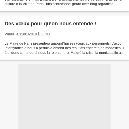
culture à la Ville de Paris . http://christophe-girard.over-blog.org/article-
26556131.html Cette...
Des vœux pour qu’on nous entende !
Publié le 11/01/2010 à 00:03
Le Maire de Paris présentera aujourd’hui ses vœux aux personnels. L’action
intersyndicale nous a permis d’obtenir des résultats encore bien modestes. Il
faut donc continuer à nous faire entendre. Malgré la crise, la municipalité a
adopté un budget 2010...