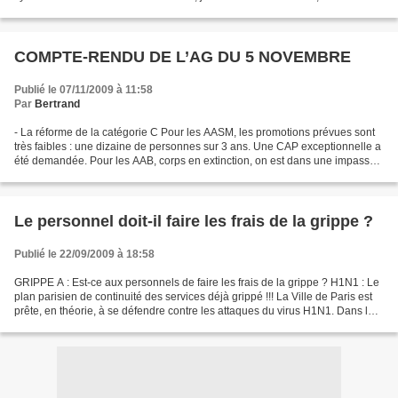
personnels étaient massivement présents...
COMPTE-RENDU DE L’AG DU 5 NOVEMBRE
Publié le 07/11/2009 à 11:58
Par
Bertrand
- La réforme de la catégorie C Pour les AASM, les promotions prévues sont
très faibles : une dizaine de personnes sur 3 ans. Une CAP exceptionnelle a
été demandée. Pour les AAB, corps en extinction, on est dans une impasse.
Un examen professionnel est...
Le personnel doit-il faire les frais de la grippe ?
Publié le 22/09/2009 à 18:58
GRIPPE A : Est-ce aux personnels de faire les frais de la grippe ? H1N1 : Le
plan parisien de continuité des services déjà grippé !!! La Ville de Paris est
prête, en théorie, à se défendre contre les attaques du virus H1N1. Dans les
faits; mieux vaut...