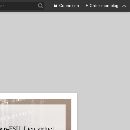
Connexion
+
Créer mon blog
upap-FSU. Lieu virtuel