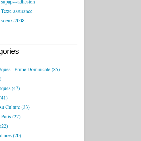
 supap---adhesion
 Texte-assurance
 voeux-2008
gories
èques - Prime Dominicale
(85)
)
eques
(47)
(41)
su Culture
(33)
 Paris
(27)
(22)
laires
(20)