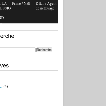
 LA
Prime / NBI
DILT / Agent
ESSIO
de nettoyage
ND
..
erche
ives
er
(4)