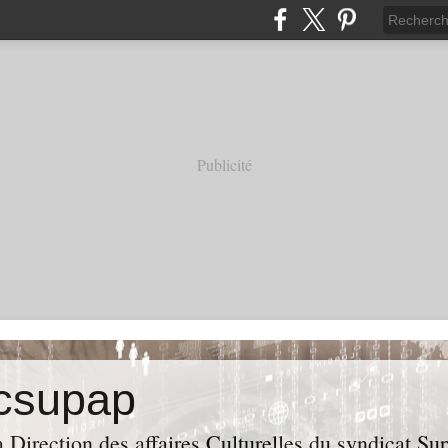
Publicité
acsupap
a Direction des affaires Culturelles du syndicat S