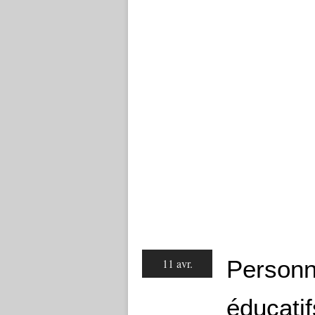
Personn
11 avr.
éducatif