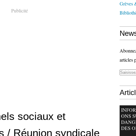
Grèves &
Publicité
Biblioth
News
Abonnez-
articles 
Artic
INFO
els sociaux et
ONS S
DANG
DES O
s / Réunion syndicale