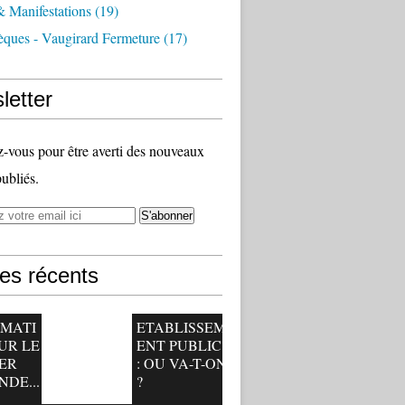
 Manifestations
(19)
èques - Vaugirard Fermeture
(17)
letter
vous pour être averti des nouveaux
publiés.
les récents
RMATI
ETABLISSEM
UR LE
ENT PUBLIC
ER
: OU VA-T-ON
NDE...
?