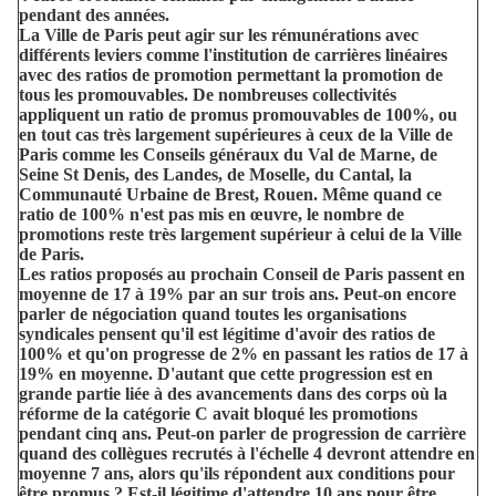
pendant des années.
La Ville de Paris peut agir sur les rémunérations avec
différents leviers comme l'institution de carrières linéaires
avec des ratios de promotion permettant la promotion de
tous les promouvables. De nombreuses collectivités
appliquent un ratio de promus promouvables de 100%, ou
en tout cas très largement supérieures à ceux de la Ville de
Paris comme les Conseils généraux du Val de Marne, de
Seine St Denis, des Landes, de Moselle, du Cantal, la
Communauté Urbaine de Brest, Rouen. Même quand ce
ratio de 100% n'est pas mis en œuvre, le nombre de
promotions reste très largement supérieur à celui de la Ville
de Paris.
Les ratios proposés au prochain Conseil de Paris passent en
moyenne de 17 à 19% par an sur trois ans. Peut-on encore
parler de négociation quand toutes les organisations
syndicales pensent qu'il est légitime d'avoir des ratios de
100% et qu'on progresse de 2% en passant les ratios de 17 à
19% en moyenne. D'autant que cette progression est en
grande partie liée à des avancements dans des corps où la
réforme de la catégorie C avait bloqué les promotions
pendant cinq ans. Peut-on parler de progression de carrière
quand des collègues recrutés à l'échelle 4 devront attendre en
moyenne 7 ans, alors qu'ils répondent aux conditions pour
être promus ? Est-il légitime d'attendre 10 ans pour être