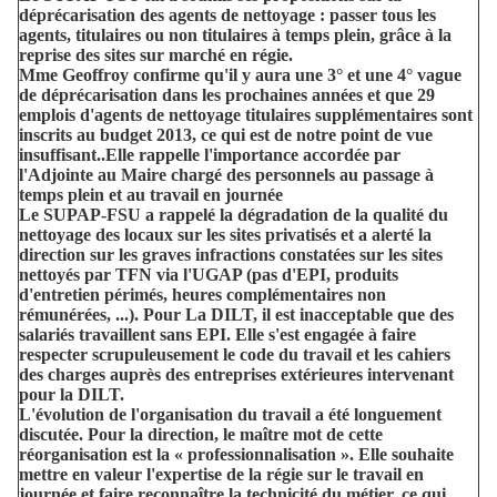
déprécarisation des agents de nettoyage : passer tous les
agents, titulaires ou non titulaires à temps plein, grâce à la
reprise des sites sur marché en régie.
Mme Geoffroy confirme qu'il y aura une 3° et une 4° vague
de déprécarisation dans les prochaines années et que 29
emplois d'agents de nettoyage titulaires supplémentaires sont
inscrits au budget 2013, ce qui est de notre point de vue
insuffisant..Elle rappelle l'importance accordée par
l'Adjointe au Maire chargé des personnels au passage à
temps plein et au travail en journée
Le SUPAP-FSU a rappelé la dégradation de la qualité du
nettoyage des locaux sur les sites privatisés et a alerté la
direction sur les graves infractions constatées sur les sites
nettoyés par TFN via l'UGAP (pas d'EPI, produits
d'entretien périmés, heures complémentaires non
rémunérées, ...). Pour La DILT, il est inacceptable que des
salariés travaillent sans EPI. Elle s'est engagée à faire
respecter scrupuleusement le code du travail et les cahiers
des charges auprès des entreprises extérieures intervenant
pour la DILT.
L'évolution de l'organisation du travail a été longuement
discutée. Pour la direction, le maître mot de cette
réorganisation est la « professionnalisation ». Elle souhaite
mettre en valeur l'expertise de la régie sur le travail en
journée et faire reconnaître la technicité du métier, ce qui