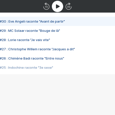
#30 : Eve Angeli raconte "Avant de partir"
#29 : MC Solaar raconte "Bouge de là"
28 : Lorie raconte "Je vais vite"
#27 : Christophe Willem raconte "Jacques a dit"
#26 : Chimène Badi raconte "Entre nous"
#25 : Indochine raconte "3e sexe"
#24 : Zaho raconte "C'est chelou"
#23 : Patrick Bruel raconte "Au café des délices"
#22 : Kyo raconte "Le chemin"
#21 : Nolwenn Leroy raconte "Cassé"
#20 : Patrick Hernandez raconte "Born to be alive"