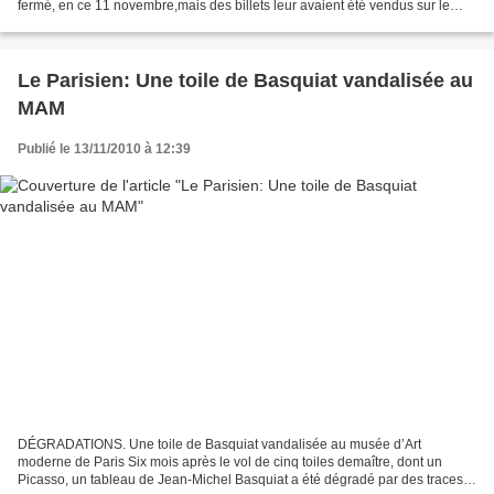
fermé, en ce 11 novembre,mais des billets leur avaient été vendus sur le
Net. BENOÎT HASSE | 12.11.2010, 07h00...
Le Parisien: Une toile de Basquiat vandalisée au
MAM
Publié le 13/11/2010 à 12:39
DÉGRADATIONS. Une toile de Basquiat vandalisée au musée d’Art
moderne de Paris Six mois après le vol de cinq toiles demaître, dont un
Picasso, un tableau de Jean-Michel Basquiat a été dégradé par des traces