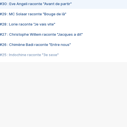
#30 : Eve Angeli raconte "Avant de partir"
#29 : MC Solaar raconte "Bouge de là"
28 : Lorie raconte "Je vais vite"
#27 : Christophe Willem raconte "Jacques a dit"
#26 : Chimène Badi raconte "Entre nous"
#25 : Indochine raconte "3e sexe"
#24 : Zaho raconte "C'est chelou"
#23 : Patrick Bruel raconte "Au café des délices"
#22 : Kyo raconte "Le chemin"
#21 : Nolwenn Leroy raconte "Cassé"
#20 : Patrick Hernandez raconte "Born to be alive"
#19 : Lorie raconte "Près de moi"
#18 : Michael Jones raconte "A nos actes manqués" (avec Jean-Jacque