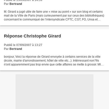
Publié le 15/09/2007 à 14:39
Par
Bertrand
M. Girard a jugé utile de faire une « mise au point » sur son blog et certains
mail de la Ville de Paris (mais curieusement par sur ceux des bibliothèques)
concernant le communiqué de l’intersyndicale CFTC, CGT, FO, Unsa et
Supap-FSU sur le projet de...
Réponse Christophe Girard
Publié le 07/09/2007 à 13:27
Par
Bertrand
bonjour, Voici la réponse de Girard envoyée à certains services de la ville
(école, mairie d'arrondissement, hôtel de ville etc...). Intérressant non?Ils
n'ont apparemment pas trop envie que cette affaires se mette à grossir. MISE
AU POINT Depuis 2001,...