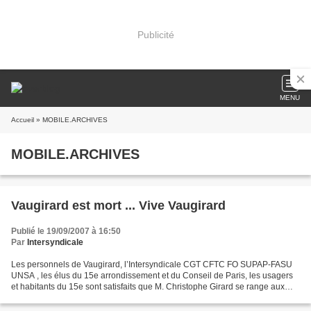
Publicité
MENU
Accueil
» MOBILE.ARCHIVES
MOBILE.ARCHIVES
Vaugirard est mort ... Vive Vaugirard
Publié le 19/09/2007 à 16:50
Par
Intersyndicale
Les personnels de Vaugirard, l’Intersyndicale CGT CFTC FO SUPAP-FASU
UNSA , les élus du 15e arrondissement et du Conseil de Paris, les usagers
et habitants du 15e sont satisfaits que M. Christophe Girard se range aux
arguments développés contre le projet...