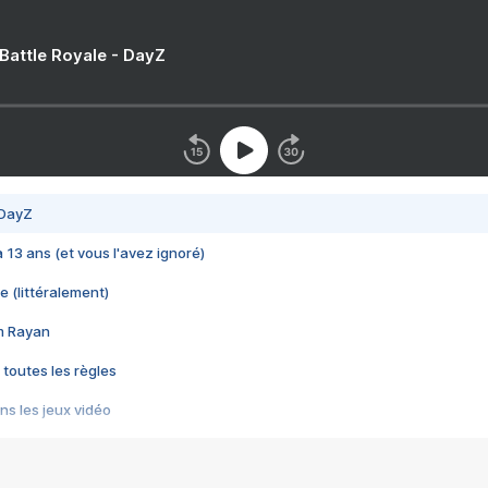
 Battle Royale - DayZ
 DayZ
 a 13 ans (et vous l'avez ignoré)
e (littéralement)
im Rayan
 toutes les règles
s les jeux vidéo
us choquant de Rockstar ? - Le scandale BULLY