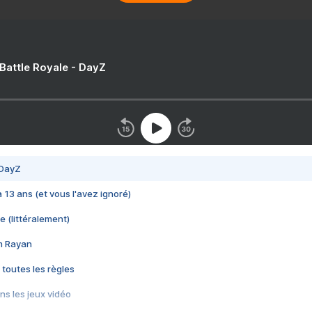
 Battle Royale - DayZ
 DayZ
 a 13 ans (et vous l'avez ignoré)
e (littéralement)
im Rayan
 toutes les règles
s les jeux vidéo