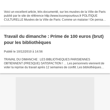
Voici un excellent article, très documenté, sur les musées de la Ville de Paris
publié par le site de référence http://www.louvrepourtous.fr POLITIQUE
CULTURELLE Musées de la Ville de Paris: Comme un malaise ! On pensait
les musées parisiens bien gérés...
Travail du dimanche : Prime de 100 euros (brut)
pour les bibliothèques
Publié le 10/12/2010 à 14:56
TRAVAIL DU DIMANCHE : LES BIBLIOTHEQUES PARISIENNES
OBTIENNENT (PRESQUE) SATISFACTION ! … Les personnels viennent de
voter la reprise du travail après 12 semaines de conflit. Les bibliothèques
parisiennes qui ouvrent le dimanche (François Truffaut dans...