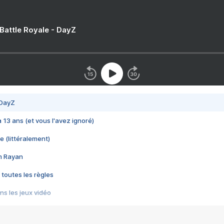
 Battle Royale - DayZ
 DayZ
 a 13 ans (et vous l'avez ignoré)
e (littéralement)
im Rayan
 toutes les règles
s les jeux vidéo
us choquant de Rockstar ? - Le scandale BULLY