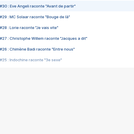
#30 : Eve Angeli raconte "Avant de partir"
#29 : MC Solaar raconte "Bouge de là"
28 : Lorie raconte "Je vais vite"
#27 : Christophe Willem raconte "Jacques a dit"
#26 : Chimène Badi raconte "Entre nous"
#25 : Indochine raconte "3e sexe"
#24 : Zaho raconte "C'est chelou"
#23 : Patrick Bruel raconte "Au café des délices"
#22 : Kyo raconte "Le chemin"
#21 : Nolwenn Leroy raconte "Cassé"
#20 : Patrick Hernandez raconte "Born to be alive"
#19 : Lorie raconte "Près de moi"