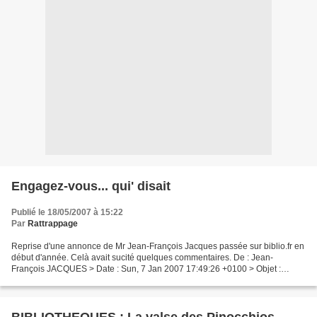
Engagez-vous... qui' disait
Publié le 18/05/2007 à 15:22
Par
Rattrappage
Reprise d'une annonce de Mr Jean-François Jacques passée sur biblio.fr en
début d'année. Celà avait sucité quelques commentaires. De : Jean-
François JACQUES > Date : Sun, 7 Jan 2007 17:49:26 +0100 > Objet :
jobilise > > > La Ville de Paris recrute, pour...