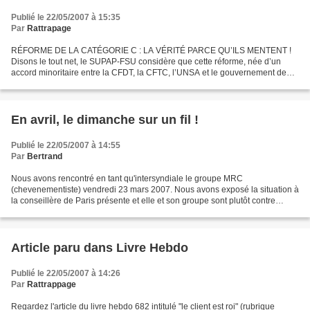
Publié le 22/05/2007 à 15:35
Par
Rattrapage
RÉFORME DE LA CATÉGORIE C : LA VÉRITÉ PARCE QU’ILS MENTENT !
Disons le tout net, le SUPAP-FSU considère que cette réforme, née d’un
accord minoritaire entre la CFDT, la CFTC, l’UNSA et le gouvernement de
VILLEPIN, est mauvaise pour les personnels. En...
En avril, le dimanche sur un fil !
Publié le 22/05/2007 à 14:55
Par
Bertrand
Nous avons rencontré en tant qu'intersyndiale le groupe MRC
(chevenementiste) vendredi 23 mars 2007. Nous avons exposé la situation à
la conseillère de Paris présente et elle et son groupe sont plutôt contre
l'ouverture du dimanche. Nos interventions...
Article paru dans Livre Hebdo
Publié le 22/05/2007 à 14:26
Par
Rattrappage
Regardez l'article du livre hebdo 682 intitulé "le client est roi" (rubrique