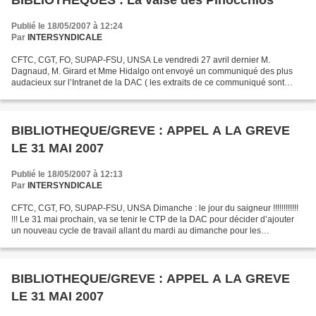
BIBLIOTHEQUES : La valse des Pinocchios
Publié le 18/05/2007 à 12:24
Par
INTERSYNDICALE
CFTC, CGT, FO, SUPAP-FSU, UNSA Le vendredi 27 avril dernier M.
Dagnaud, M. Girard et Mme Hidalgo ont envoyé un communiqué des plus
audacieux sur l’Intranet de la DAC ( les extraits de ce communiqué sont
entre guillemets et en italique ) « > proposer dans...
BIBLIOTHEQUE/GREVE : APPEL A LA GREVE
LE 31 MAI 2007
Publié le 18/05/2007 à 12:13
Par
INTERSYNDICALE
CFTC, CGT, FO, SUPAP-FSU, UNSA Dimanche : le jour du saigneur !!!!!!!!!!!!
!!! Le 31 mai prochain, va se tenir le CTP de la DAC pour décider d’ajouter
un nouveau cycle de travail allant du mardi au dimanche pour les
personnels des bibliothèques ; la Mairie...
BIBLIOTHEQUE/GREVE : APPEL A LA GREVE
LE 31 MAI 2007