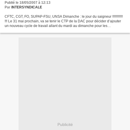
Publié le 18/05/2007 à 12:13
Par
INTERSYNDICALE
CFTC, CGT, FO, SUPAP-FSU, UNSA Dimanche : le jour du saigneur !!!!!!!!!!!!
!!! Le 31 mai prochain, va se tenir le CTP de la DAC pour décider d’ajouter
un nouveau cycle de travail allant du mardi au dimanche pour les
personnels des bibliothèques ; la Mairie...
Publicité