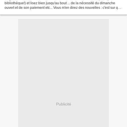
bibliothèque!) et lisez bien jusqu'au bout ... de la nécessité du dimanche
ouvert et de son paiement etc... Vous m'en direz des nouvelles : c'est sur que
l'on a intérêt à se...
Publicité