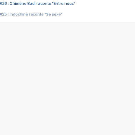
#26 : Chimène Badi raconte "Entre nous"
#25 : Indochine raconte "3e sexe"
#24 : Zaho raconte "C'est chelou"
#23 : Patrick Bruel raconte "Au café des délices"
#22 : Kyo raconte "Le chemin"
#21 : Nolwenn Leroy raconte "Cassé"
#20 : Patrick Hernandez raconte "Born to be alive"
#19 : Lorie raconte "Près de moi"
#18 : Michael Jones raconte "A nos actes manqués" (avec Jean-Jacque
#17 : Khaled raconte "Aïcha"
#16 : Corneille raconte "Parce qu'on vient de loin"
#15 : Indochine raconte "L'aventurier"
14 : Lorie raconte "Sur un air latino"