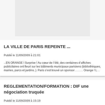
LA VILLE DE PARIS REPEINTE ...
Publié le 11/09/2009 à 21:01
...EN ORANGE ! Surprise ! Au cœur de l’été, des centaines d’affiches
publicitaires ont fleuri sur les bâtiments municipaux parisiens (bibliothèques,
mairies, parcs et jardins..). Paris s’est trouvé un sponsor……… Orange ! Le
célèbre opérateur multimédia...
REGLEMENTATION/FORMATION : DIF une
négociation truquée
Publié le 11/09/2009 à 15:19