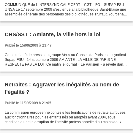
COMMUNIQUÉ de L’INTERSYNDICALE CFDT – CGT – FO – SUPAP-FSU –
UNSA Le 17 septembre 2009 s’est tenue à la bibliothèque Saint-Blaise une
assemblée générale des personnels des bibliothèques Truffaut, Yourcenar
et Duras concernées par l’ouverture le dimanche....
CHS/SST : Amiante, la Ville hors la loi
Publié le 15/09/2009 à 23:47
Communiqué de presse du groupe Verts au Conseil de Paris et du syndicat
Supap-FSU - 14 septembre 2009 AMIANTE : LA VILLE DE PARIS NE
RESPECTE PAS LA LOI ! Ce matin le journal « Le Parisien » a révélé dans
ses colonnes le non respect de la loi en matière...
Retraites : Aggraver les inégalités au nom de
l’égalité ?
Publié le 11/09/2009 à 21:05
La commission européenne conteste les bonifications de retraite attribuées
aux fonctionnaires pour les enfants nés ou adoptés avant 2004, sous
condition d’une interruption de l’activité professionnelle d’au moins deux
mois, les congés de maternité ou...