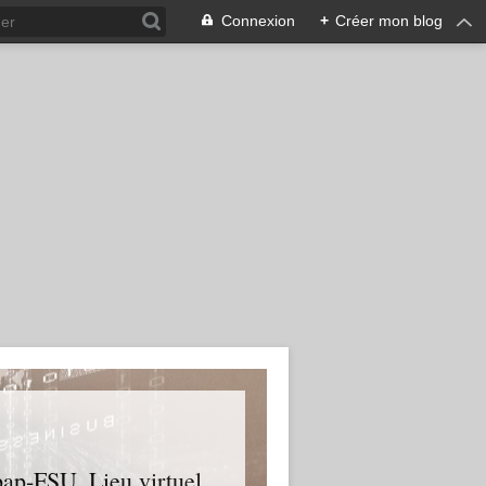
Connexion
+
Créer mon blog
upap-FSU. Lieu virtuel