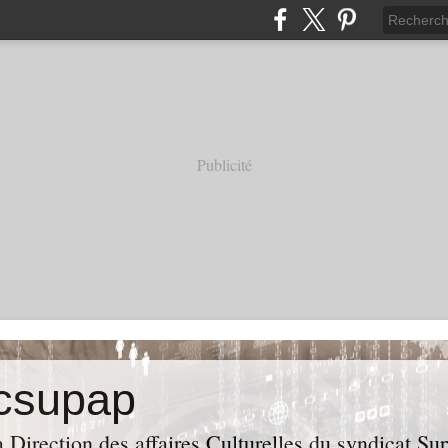
Publicité
acsupap
a Direction des affaires Culturelles du syndicat S