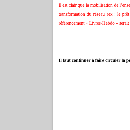
Il est clair que la mobilisation de l’e
transformation du réseau (ex : le prê
référencement « Livres-Hebdo » serait ré
Il faut continuer à faire circuler la p