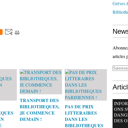
Grèves &
Biblioth
News
0
Abonnez-
articles 
Artic
TRANSPORT DES
INFO
BIBLIOTHEQUES,
PAS DE PRIX
ONS S
EQUES
JE COMMENCE
LITTERAIRES
DANG
EN
DEMAIN !
DANS LES
DES O
E
BIBLIOTHEQUES