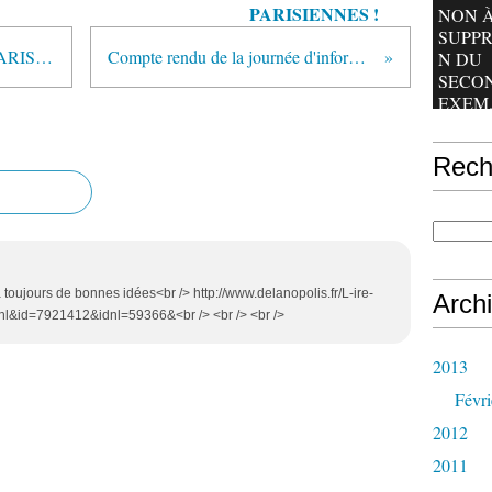
PARISIENNES !
NON À
SUPPR
90% DES BIBLIOTHEQUES PARISIENNES TOUCHEES
Compte rendu de la journée d'information radiofréquences
N DU
SECO
EXEM.
Rech
 a toujours de bonnes idées<br /> http://www.delanopolis.fr/L-ire-
Arch
l&id=7921412&idnl=59366&<br /> <br /> <br />
2013
Févri
2012
2011