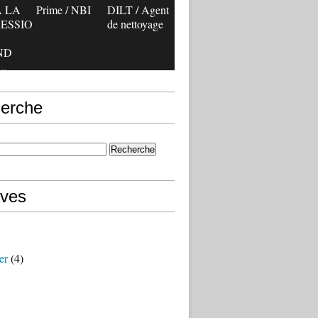
 LA
Prime / NBI
DILT / Agent
ESSIO
de nettoyage
ND
..
erche
ives
er
(4)