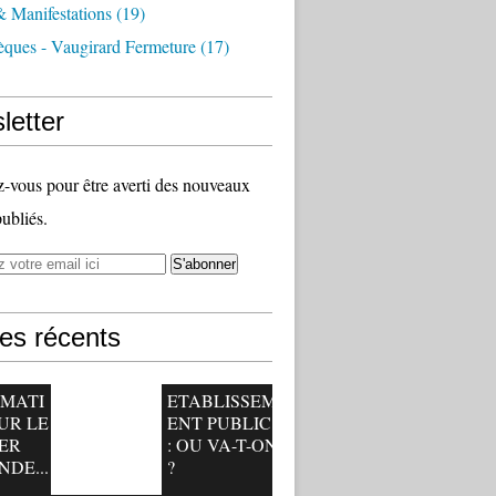
 Manifestations
(19)
èques - Vaugirard Fermeture
(17)
letter
vous pour être averti des nouveaux
publiés.
les récents
RMATI
ETABLISSEM
UR LE
ENT PUBLIC
ER
: OU VA-T-ON
NDE...
?