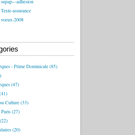
 supap---adhesion
 Texte-assurance
 voeux-2008
gories
èques - Prime Dominicale
(85)
)
eques
(47)
(41)
su Culture
(33)
 Paris
(27)
(22)
laires
(20)