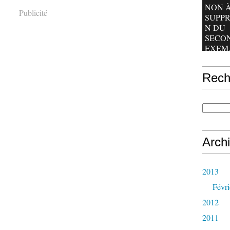
NON À
Publicité
SUPPR
N DU
SECO
EXEM.
Rech
Arch
2013
Févri
2012
2011