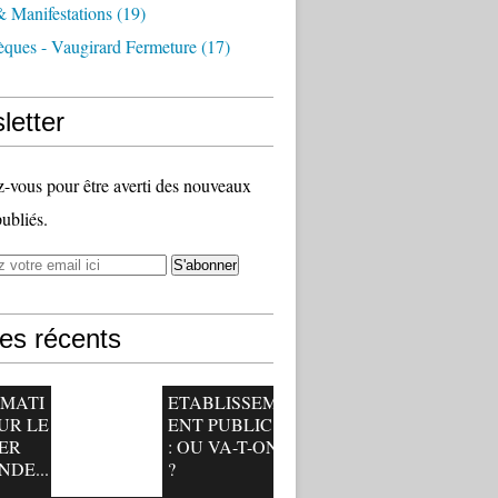
 Manifestations
(19)
èques - Vaugirard Fermeture
(17)
letter
vous pour être averti des nouveaux
publiés.
les récents
RMATI
ETABLISSEM
UR LE
ENT PUBLIC
ER
: OU VA-T-ON
NDE...
?