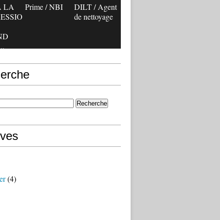
 LA
Prime / NBI
DILT / Agent
ESSIO
de nettoyage
ND
..
erche
ives
er
(4)