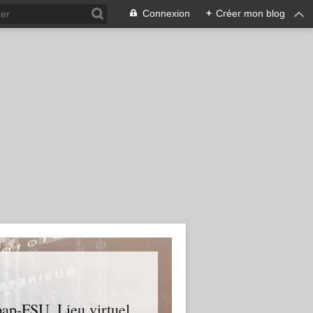
Connexion
+
Créer mon blog
upap-FSU. Lieu virtuel