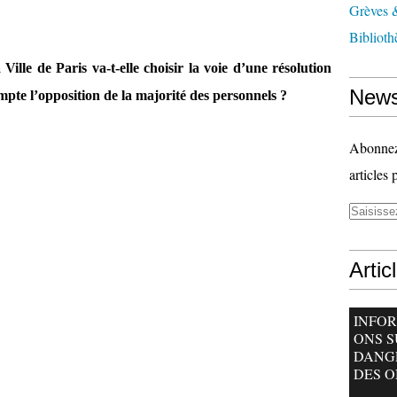
Grèves &
Biblioth
 Ville de Paris va-t-elle choisir la voie d’une résolution
News
mpte l’opposition de la majorité des personnels ?
Abonnez-
articles 
Artic
INFO
ONS S
DANG
DES O