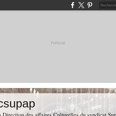
Publicité
acsupap
a Direction des affaires Culturelles du syndicat S