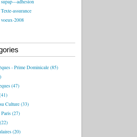
 supap---adhesion
 Texte-assurance
 voeux-2008
gories
èques - Prime Dominicale
(85)
)
eques
(47)
(41)
su Culture
(33)
 Paris
(27)
(22)
laires
(20)