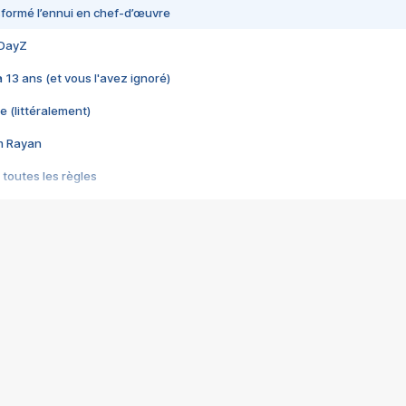
nsformé l’ennui en chef-d’œuvre
 DayZ
 a 13 ans (et vous l'avez ignoré)
e (littéralement)
im Rayan
 toutes les règles
s les jeux vidéo
us choquant de Rockstar ? - Le scandale BULLY
e plus moche de Steam
du RÊVE tourne au CAUCHEMAR
pendant 8 heures
it… à tort
umiliés par un jeu vidéo