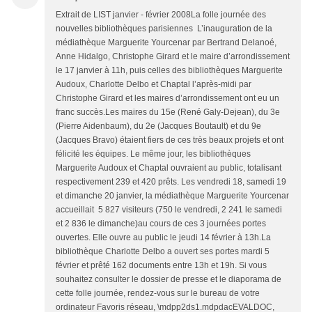
Extrait de LIST janvier - février 2008La folle journée des
nouvelles bibliothèques parisiennes L’inauguration de la
médiathèque Marguerite Yourcenar par Bertrand Delanoé,
Anne Hidalgo, Christophe Girard et le maire d’arrondissement
le 17 janvier à 11h, puis celles des bibliothèques Marguerite
Audoux, Charlotte Delbo et Chaptal l’après-midi par
Christophe Girard et les maires d’arrondissement ont eu un
franc succès.Les maires du 15e (René Galy-Dejean), du 3e
(Pierre Aidenbaum), du 2e (Jacques Boutault) et du 9e
(Jacques Bravo) étaient fiers de ces très beaux projets et ont
félicité les équipes. Le même jour, les bibliothèques
Marguerite Audoux et Chaptal ouvraient au public, totalisant
respectivement 239 et 420 prêts. Les vendredi 18, samedi 19
et dimanche 20 janvier, la médiathèque Marguerite Yourcenar
accueillait 5 827 visiteurs (750 le vendredi, 2 241 le samedi
et 2 836 le dimanche)au cours de ces 3 journées portes
ouvertes. Elle ouvre au public le jeudi 14 février à 13h.La
bibliothèque Charlotte Delbo a ouvert ses portes mardi 5
février et prêté 162 documents entre 13h et 19h. Si vous
souhaitez consulter le dossier de presse et le diaporama de
cette folle journée, rendez-vous sur le bureau de votre
ordinateur Favoris réseau, \mdpp2ds1.mdpdacEVALDOC,