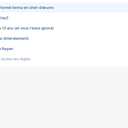
nsformé l’ennui en chef-d’œuvre
 DayZ
 a 13 ans (et vous l'avez ignoré)
e (littéralement)
im Rayan
 toutes les règles
s les jeux vidéo
us choquant de Rockstar ? - Le scandale BULLY
e plus moche de Steam
du RÊVE tourne au CAUCHEMAR
pendant 8 heures
it… à tort