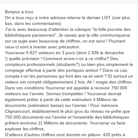
Bonjour à tous
On a tous reçu à notre adresse interne le dernier LIST (voir plus
bas, dans les commentaires)
J'ai lu avec beaucoup d'attention la rubrique "la folle journée des
bibliothèques parisiennes"
. Je savais que la ville communiquerai
sur ce sujet avec beaucoup de chiffres, on est servi ! Pourtant
ceux-ci sont à manier avec précaution.
Yourcenar 5 827 visiteurs en 3 jours (dont 2 836 le dimanche
!) quelle précision ! Comment arrive-t-on à ce chiffre? Des
compteurs professionnels (étudiants?) ou bien plus simplement le
comptage effectué à partir des portiques antivol ? Dans ce cas,
compte-t-on les personnes qui font des va-et-vient ? Et surtout un
visiteur est compté obligatoirement 2 fois. Ah ! magie des chiffres.
Dans ces conditions Yourcenar est appelée à recevoir 750 000
visiteurs sur l'année. Sonnez trompettes ! Yourcenar devrait
également prêter à partir de cette estimation 4 Millions de
documents (estimation basse) sur l'année ! Pour mémoire
Clignancourt, établissement le plus gros du réseau ne prête que
750 000 documents sur l'année et l'ensemble des bibliothèques
prêtent environs 11 Millions de documents. Yourcenar va faire
exploser les chiffres.
D'ailleurs d'autres chiffres sont donnés en pâture. 420 prêts à