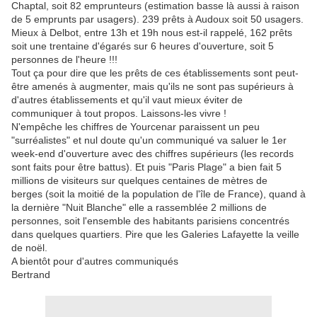
Chaptal, soit 82 emprunteurs (estimation basse là aussi à raison
de 5 emprunts par usagers). 239 prêts à Audoux soit 50 usagers.
Mieux à Delbot, entre 13h et 19h nous est-il rappelé, 162 prêts
soit une trentaine d'égarés sur 6 heures d'ouverture, soit 5
personnes de l'heure !!!
Tout ça pour dire que les prêts de ces établissements sont peut-
être amenés à augmenter, mais qu'ils ne sont pas supérieurs à
d'autres établissements et qu'il vaut mieux éviter de
communiquer à tout propos. Laissons-les vivre !
N'empêche les chiffres de Yourcenar paraissent un peu
"surréalistes" et nul doute qu'un communiqué va saluer le 1er
week-end d'ouverture avec des chiffres supérieurs (les records
sont faits pour être battus). Et puis "Paris Plage" a bien fait 5
millions de visiteurs sur quelques centaines de mètres de
berges (soit la moitié de la population de l'île de France), quand à
la dernière "Nuit Blanche" elle a rassemblée 2 millions de
personnes, soit l'ensemble des habitants parisiens concentrés
dans quelques quartiers. Pire que les Galeries Lafayette la veille
de noël.
A bientôt pour d'autres communiqués
Bertrand