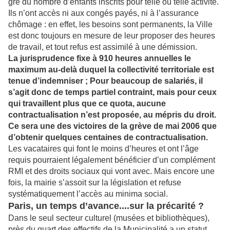
gré du nombre d’enfants inscrits pour telle ou telle activité.
Ils n’ont accès ni aux congés payés, ni à l’assurance
chômage : en effet, les besoins sont permanents, la Ville
est donc toujours en mesure de leur proposer des heures
de travail, et tout refus est assimilé à une démission.
La jurisprudence fixe à 910 heures annuelles le
maximum au-delà duquel la collectivité territoriale est
tenue d’indemniser ; Pour beaucoup de salariés, il
s’agit donc de temps partiel contraint, mais pour ceux
qui travaillent plus que ce quota, aucune
contractualisation n’est proposée, au mépris du droit.
Ce sera une des victoires de la grève de mai 2006 que
d’obtenir quelques centaines de contractualisation.
Les vacataires qui font le moins d’heures et ont l’âge
requis pourraient légalement bénéficier d’un complément
RMI et des droits sociaux qui vont avec. Mais encore une
fois, la mairie s’assoit sur la législation et refuse
systématiquement l’accès au minima social.
Paris, un temps d’avance....sur la précarité ?
Dans le seul secteur culturel (musées et bibliothèques),
près du quart des effectifs de la Municipalité a un statut