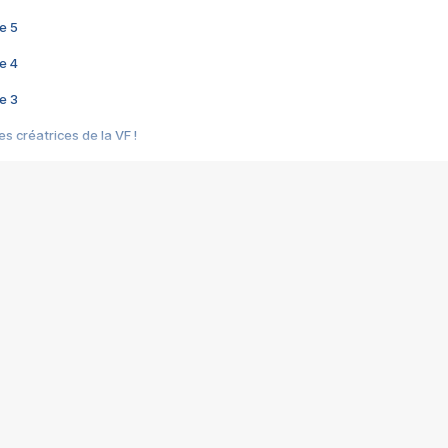
e 5
e 4
e 3
s créatrices de la VF !
e 2
e 1
e Mektoub My Love arrive enfin ! Rencontre avec Shaïn Boumedine et Sal
i : après Toni en famille
elle réalise le bouleversant Dites lui que je l'aime
ais ! Rencontre autour de Vie privée de Rebecca Zlotowski
 de Marguerite, Grave... Rencontre avec Ella Rumpf
 Les Rêveurs, un film intime sur la santé mentale